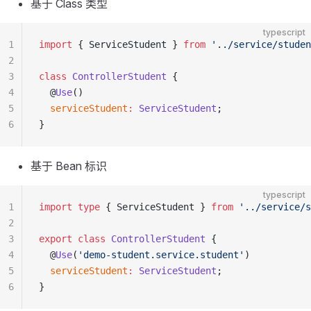
基于 Class 类型
typescript
1
import
 { ServiceStudent } 
from
 '../service/studen
2
3
class
 ControllerStudent
 {
4
  @
Use
()
5
  serviceStudent
:
 ServiceStudent
;
6
}
基于 Bean 标识
typescript
1
import
 type
 { ServiceStudent } 
from
 '../service/s
2
3
export
 class
 ControllerStudent
 {
4
  @
Use
(
'demo-student.service.student'
)
5
  serviceStudent
:
 ServiceStudent
;
6
}