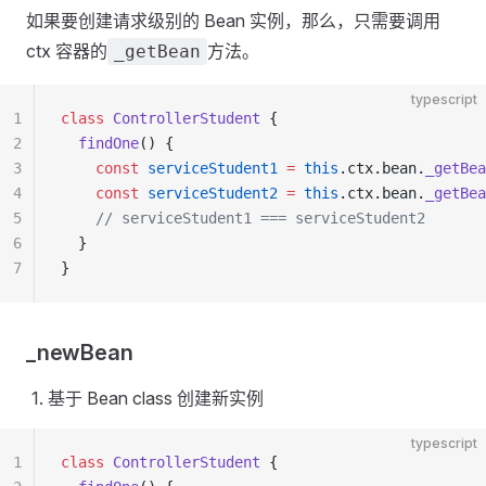
如果要创建请求级别的 Bean 实例，那么，只需要调用
ctx 容器的
方法。
_getBean
typescript
1
class
 ControllerStudent
 {
2
  findOne
() {
3
    const
 serviceStudent1
 =
 this
.ctx.bean.
_getBea
4
    const
 serviceStudent2
 =
 this
.ctx.bean.
_getBea
5
    // serviceStudent1 === serviceStudent2
6
  }
7
}
_newBean
基于 Bean class 创建新实例
typescript
1
class
 ControllerStudent
 {