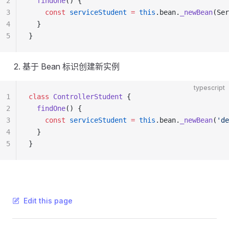
2
  findOne
() {
3
    const
 serviceStudent
 =
 this
.bean.
_newBean
(Ser
4
  }
5
}
基于 Bean 标识创建新实例
typescript
1
class
 ControllerStudent
 {
2
  findOne
() {
3
    const
 serviceStudent
 =
 this
.bean.
_newBean
(
'de
4
  }
5
}
Edit this page