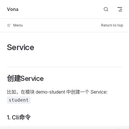
Skip to content
Vona
Menu
Return to top
Service
创建Service
比如，在模块 demo-student 中创建一个 Service:
student
1. Cli命令