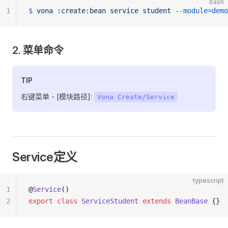
bash
1
$
 vona
 :create:bean
 service
 student
 --module=demo
2. 菜单命令
TIP
右键菜单 - [模块路径]:
Vona Create/Service
Service定义
typescript
1
@
Service
()
2
export
 class
 ServiceStudent
 extends
 BeanBase
 {}