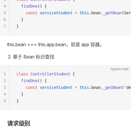
4
  findOne
() {
5
    const
 serviceStudent
 =
 this
.bean.
_getBean
(Ser
6
  }
7
}
this.bean === this.app.bean，就是 app 容器。
基于 Bean 标识查找
typescript
1
class
 ControllerStudent
 {
2
  findOne
() {
3
    const
 serviceStudent
 =
 this
.bean.
_getBean
(
'de
4
  }
5
}
请求级别