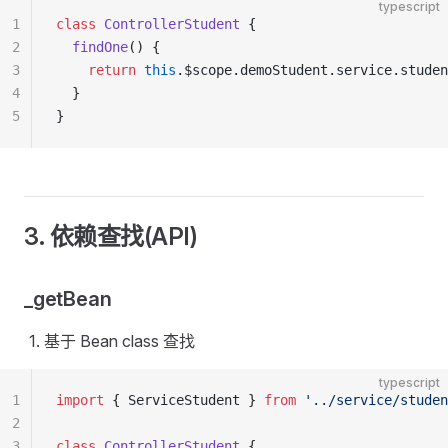
typescript
1
class
 ControllerStudent
 {
2
  findOne
() {
3
    return
 this
.$scope.demoStudent.service.studen
4
  }
5
}
3. 依赖查找(API)
_getBean
基于 Bean class 查找
typescript
1
import
 { ServiceStudent } 
from
 '../service/studen
2
3
class
 ControllerStudent
 {