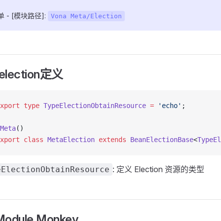
 - [模块路径]:
Vona Meta/Election
election定义
xport
 type
 TypeElectionObtainResource
 =
 'echo'
;
Meta
()
xport
 class
 MetaElection
 extends
 BeanElectionBase
<
TypeEl
: 定义 Election 资源的类型
eElectionObtainResource
odule Monkey