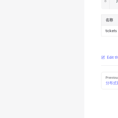
8
}
名称
tickets
Edit t
Pager
Previou
分布式