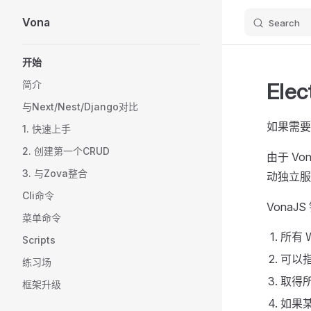
Vona
Search
Skip to content
Sidebar Navigation
开始
Elec
简介
与Next/Nest/Django对比
如果需要
1. 快速上手
2. 创建第一个CRUD
由于 Vo
3. 与Zova整合
动独立服
Cli命令
VonaJ
菜单命令
所有 
Scripts
可以指
练习场
取得所
框架升级
如果某