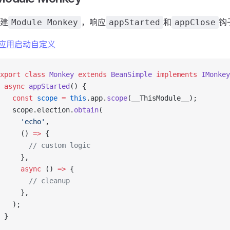
建
，响应
和
钩
Module Monkey
appStarted
appClose
应用启动自定义
xport
 class
 Monkey
 extends
 BeanSimple
 implements
 IMonkey
 async
 appStarted
() {
   const
 scope
 =
 this
.app.
scope
(__ThisModule__);
   scope.election.
obtain
(
     'echo'
,
     () 
=>
 {
       // custom logic
     },
     async
 () 
=>
 {
       // cleanup
     },
   );
 }