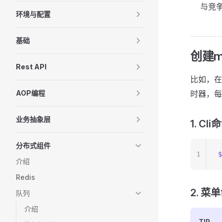
与竞
环境与配置
基础
创建met
Rest API
比如，在模
AOP编程
时器，每
业务抽象层
1. Cli
分布式组件
1
$
介绍
Redis
2. 菜
队列
介绍
TIP