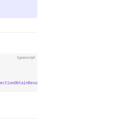
typescript
ectionObtainResource
> {}