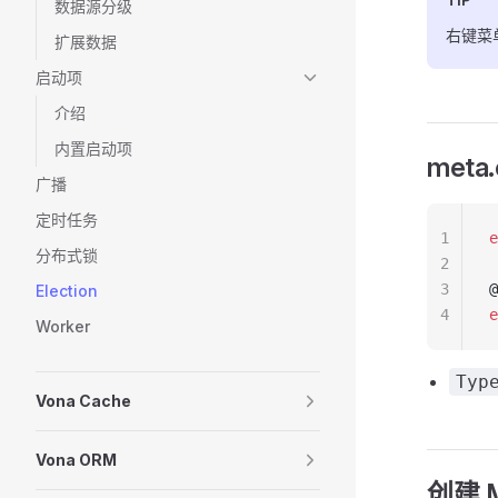
数据源分级
右键菜单
扩展数据
启动项
介绍
内置启动项
meta.
广播
定时任务
1
e
分布式锁
2
3
@
Election
4
e
Worker
Typ
Vona Cache
Vona ORM
创建 M