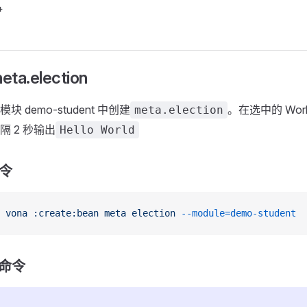
争
a.election
块 demo-student 中创建
。在选中的 Wor
meta.election
隔 2 秒输出
Hello World
命令
 vona
 :create:bean
 meta
 election
 --module=demo-student
单命令