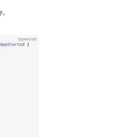
子。
typescript
AppStarted
 {