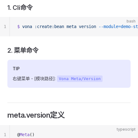
1. Cli命令
bash
1
$
 vona
 :create:bean
 meta
 version
 --module=demo-st
2. 菜单命令
TIP
右键菜单 - [模块路径]:
Vona Meta/Version
meta.version定义
typescript
1
@
Meta
()