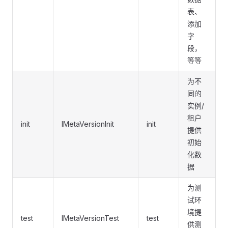
表、
添加
字
段，
等等
为不
同的
实例/
租户
init
IMetaVersionInit
init
提供
初始
化数
据
为测
试环
境提
test
IMetaVersionTest
test
供测