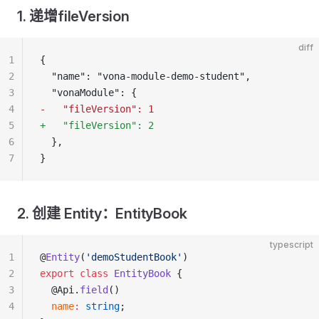
1. 递增fileVersion
diff
1
{
2
  "name": "vona-module-demo-student",
3
  "vonaModule": {
4
-   "fileVersion": 1
5
+   "fileVersion": 2
6
  },
7
}
2. 创建 Entity：EntityBook
typescript
1
@
Entity
(
'demoStudentBook'
)
2
export
 class
 EntityBook
 {
3
  @Api.
field
()
4
  name
:
 string
;