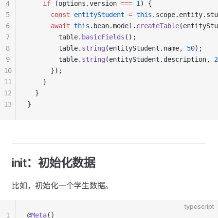
4
    if
 (options.version 
===
 1
) {
5
      const
 entityStudent
 =
 this
.scope.entity.stu
6
      await
 this
.bean.model.
createTable
(entityStu
7
        table.
basicFields
();
8
        table.
string
(entityStudent.name, 
50
);
9
        table.
string
(entityStudent.description, 
2
10
      });
11
    }
12
  }
13
}
init：初始化数据
比如，初始化一个学生数据。
typescript
1
@
Meta
()