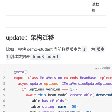
试数
据
update：架构迁移
比如，模块 demo-student 当前数据版本为
，为
1
版本
创建数据表
1
demoStudent
typescript
1
@
Meta
()
2
export
 class
 MetaVersion
 extends
 BeanBase
 impleme
3
  async
 update
(
options
:
 IMetaVersionUpdateOptions
4
    if
 (options.version 
===
 1
) {
5
      await
 this
.bean.model.
createTable
(
'demoStud
6
        table.
basicFields
();
7
        table.
string
(
'name'
, 
50
);