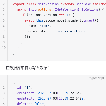
2
export
 class
 MetaVersion
 extends
 BeanBase
 impleme
3
  async
 init
(
options
:
 IMetaVersionInitOptions
) {
4
    if
 (options.version 
===
 1
) {
5
      await
 this
.scope.model.student.
insert
({
6
        name: 
'Tom'
,
7
        description: 
'This is a student'
,
8
      });
9
    }
10
  }
11
}
在数据库中自动写入数据：
typescript
1
{
2
  id
: 
'1'
,
3
  createdAt
: 
2025
-
07
-
03
T13
:
39
:22.642
Z
,
4
  updatedAt
: 
2025
-
07
-
03
T13
:
39
:22.642
Z
,
5
  deleted
: 
false
,