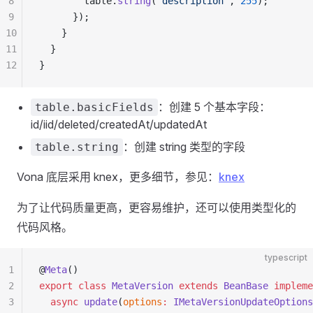
8
        table.
string
(
'description'
, 
255
);
9
      });
10
    }
11
  }
12
}
：创建 5 个基本字段：
table.basicFields
id/iid/deleted/createdAt/updatedAt
：创建 string 类型的字段
table.string
Vona 底层采用 knex，更多细节，参见：
knex
为了让代码质量更高，更容易维护，还可以使用类型化的
代码风格。
typescript
1
@
Meta
()
2
export
 class
 MetaVersion
 extends
 BeanBase
 impleme
3
  async
 update
(
options
:
 IMetaVersionUpdateOptions