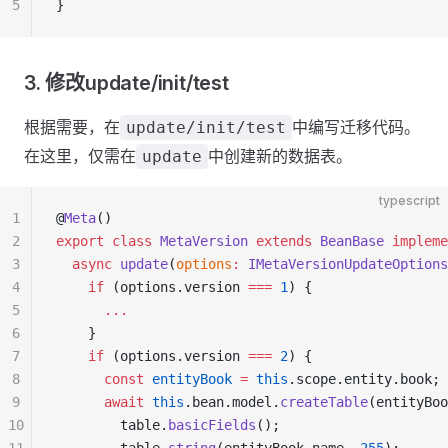
5
}
3. 修改update/init/test
根据需要，在
中编写迁移代码。
update/init/test
在这里，仅需在
中创建新的数据表。
update
typescript
1
@
Meta
()
2
export
 class
 MetaVersion
 extends
 BeanBase
 impleme
3
  async
 update
(
options
:
 IMetaVersionUpdateOptions
4
    if
 (options.version 
===
 1
) {
5
      ...
6
    }
7
    if
 (options.version 
===
 2
) {
8
      const
 entityBook
 =
 this
.scope.entity.book;
9
      await
 this
.bean.model.
createTable
(entityBoo
10
        table.
basicFields
();