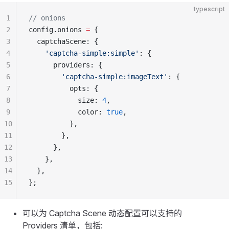
typescript
1
// onions
2
config.onions 
=
 {
3
  captchaScene: {
4
    'captcha-simple:simple'
: {
5
      providers: {
6
        'captcha-simple:imageText'
: {
7
          opts: {
8
            size: 
4
,
9
            color: 
true
,
10
          },
11
        },
12
      },
13
    },
14
  },
15
};
可以为 Captcha Scene 动态配置可以支持的
Providers 清单，包括: