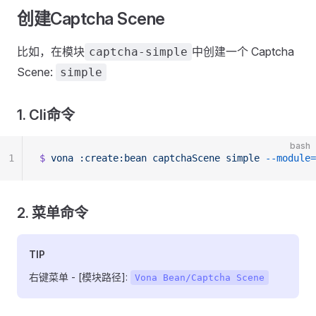
创建Captcha Scene
比如，在模块
中创建一个 Captcha
captcha-simple
Scene:
simple
1. Cli命令
bash
1
$
 vona
 :create:bean
 captchaScene
 simple
 --module=
2. 菜单命令
TIP
右键菜单 - [模块路径]:
Vona Bean/Captcha Scene