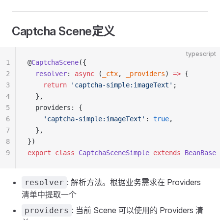
Captcha Scene定义
typescript
1
@
CaptchaScene
({
2
  resolver
: 
async
 (
_ctx
, 
_providers
) 
=>
 {
3
    return
 'captcha-simple:imageText'
;
4
  },
5
  providers: {
6
    'captcha-simple:imageText'
: 
true
,
7
  },
8
})
9
export
 class
 CaptchaSceneSimple
 extends
 BeanBase
 
: 解析方法。根据业务需求在 Providers
resolver
清单中提取一个
: 当前 Scene 可以使用的 Providers 清
providers