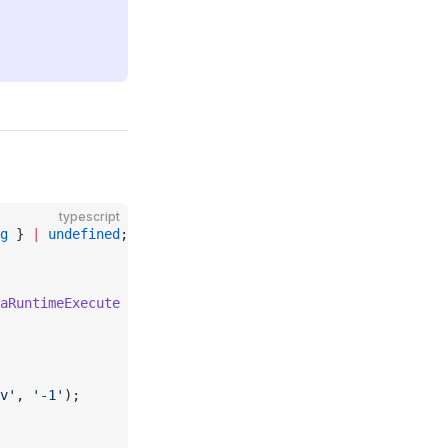
typescript
g
 } 
|
 undefined
;
aRuntimeExecute
 {
v'
, 
'-1'
);