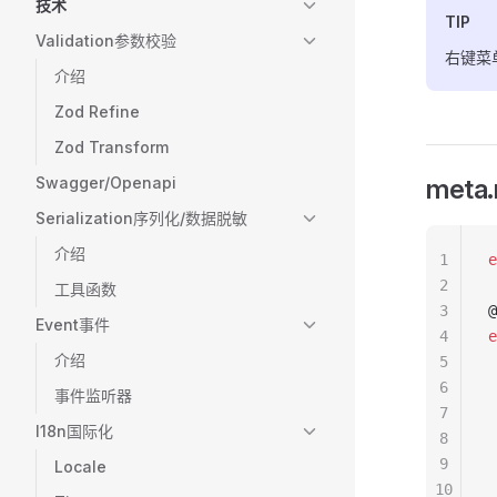
技术
TIP
Validation参数校验
右键菜单
介绍
Zod Refine
Zod Transform
Swagger/Openapi
meta
Serialization序列化/数据脱敏
介绍
1
e
2
工具函数
3
@
Event事件
4
e
介绍
5
 
6
 
事件监听器
7
 
I18n国际化
8
 
9
 
Locale
10
 