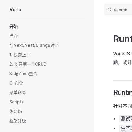
Vona
Search
Skip to content
Sidebar Navigation
开始
Run
简介
与Next/Nest/Django对比
Vona
1. 快速上手
题，或开
2. 创建第一个CRUD
3. 与Zova整合
Cli命令
Runt
菜单命令
Scripts
针对不同的
练习场
测试
框架升级
生产