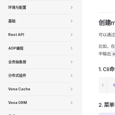
环境与配置
基础
创建me
可以通过
Rest API
比如，在模
AOP编程
中输出
a
业务抽象层
1. Cli
分布式组件
1
$
Vona Cache
Vona ORM
2. 菜