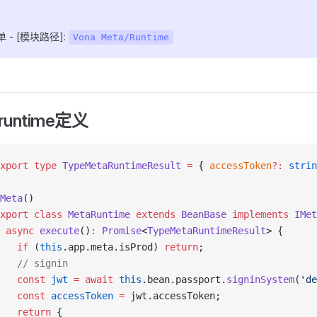
 - [模块路径]:
Vona Meta/Runtime
.runtime定义
xport
 type
 TypeMetaRuntimeResult
 =
 { 
accessToken
?:
 strin
Meta
()
xport
 class
 MetaRuntime
 extends
 BeanBase
 implements
 IMet
 async
 execute
()
:
 Promise
<
TypeMetaRuntimeResult
> {
   if
 (
this
.app.meta.isProd) 
return
;
   // signin
   const
 jwt
 =
 await
 this
.bean.passport.
signinSystem
(
'de
   const
 accessToken
 =
 jwt.accessToken;
   return
 {