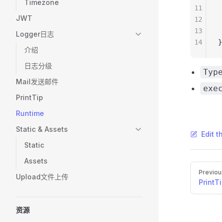
Timezone
11
 
JWT
12
 
13
 
Logger日志
14
}
介绍
日志分级
Typ
Mail发送邮件
exe
PrintTip
Runtime
Static & Assets
Edit t
Static
Assets
Pager
Previou
Upload文件上传
PrintT
资源