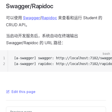
Swagger/Rapidoc
可以使用
Swagger
/
Rapidoc
来查看和运行 Student 的
CRUD API。
当启动开发服务后，系统自动在终端输出
Swagger/Rapidoc 的 URL 路径：
bash
1
[a-swagger] swagger: http://localhost:7102/swagge
2
[a-swagger] rapidoc: http://localhost:7102/rapido
Edit this page
Pager
Previous page