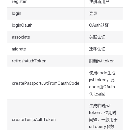
register
注册新用户
login
登录
loginOauth
OAuth认证
associate
关联认证
migrate
迁移认证
refreshAuthToken
刷新jwt token
使用code生成
jwt token。此
createPassportJwtFromOauthCode
code由OAuth
认证返回
生成临时jwt
token，过期时
createTempAuthToken
间短，一般用于
url query参数