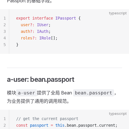
Passport 的基础字段。
typescript
1
export
 interface
 IPassport
 {
2
  user
?:
 IUser
;
3
  auth
?:
 IAuth
;
4
  roles
?:
 IRole
[];
5
}
a-user: bean.passport
模块
提供了全局 Bean
，
a-user
bean.passport
为业务提供了通用的调用规范。
typescript
1
// get the current passport
2
const
 passport
 =
 this
.bean.passport.current;