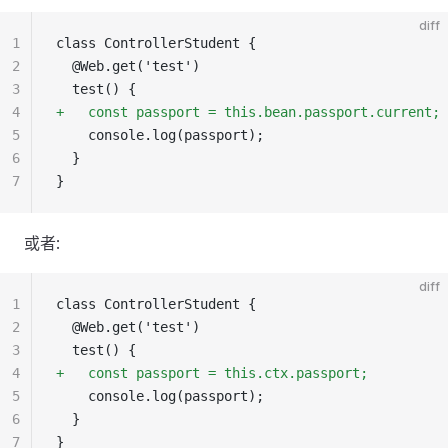
diff
1
class ControllerStudent {
2
  @Web.get('test')
3
  test() {
4
+   const passport = this.bean.passport.current;
5
    console.log(passport);
6
  }
7
}
或者:
diff
1
class ControllerStudent {
2
  @Web.get('test')
3
  test() {
4
+   const passport = this.ctx.passport;
5
    console.log(passport);
6
  }
7
}