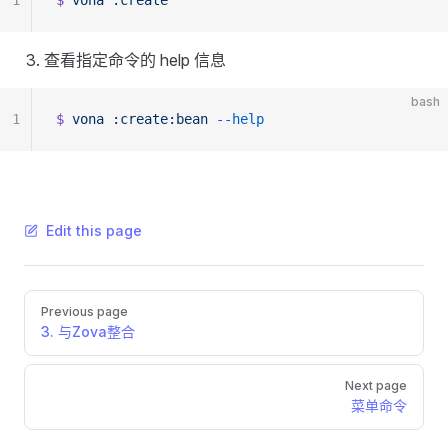
1
$
 vona
 :create
查看指定命令的 help 信息
bash
1
$
 vona
 :create:bean
 --help
Edit this page
Pager
Previous page
3. 与Zova整合
Next page
菜单命令